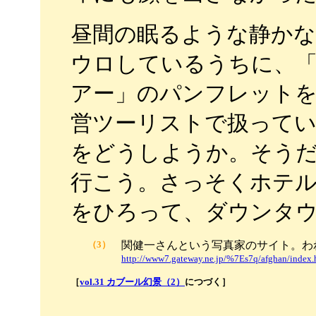
昼間の眠るような静か
ウロしているうちに、
アー」のパンフレット
営ツーリストで扱って
をどうしようか。そうだ
行こう。さっそくホテ
をひろって、ダウンタ
（3）
関健一さんという写真家のサイト。わ
http://www7.gateway.ne.jp/%7Es7q/afghan/index.
［
vol.31 カブール幻景（2）
につづく］