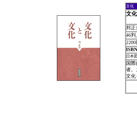
文化
文化
邦正
46判
22
ISBN
日本
国際
者。
文化