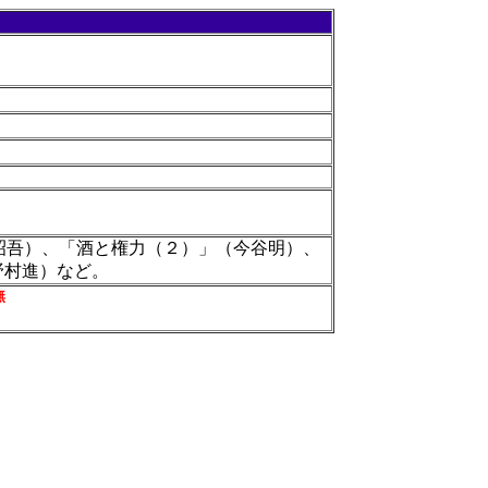
昭吾）、「酒と権力（２）」（今谷明）、
野村進）など。
無