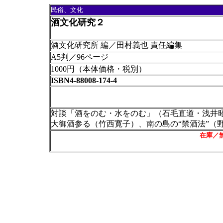
民俗、文化
酒文化研究２
酒文化研究所 編／田村義也 責任編集
A5判／96ページ
1000円（本体価格・税別）
ISBN4-88008-174-4
該当なし
対談「酒をのむ・水をのむ」（石毛直道・浅井
大御酒参る（竹西寛子）、南の島の“禁酒法”（
在庫／