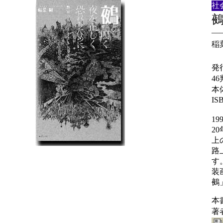
社
―
稲
発
4
本
ISB
1
2
上
路
す
装
鵺
本
著