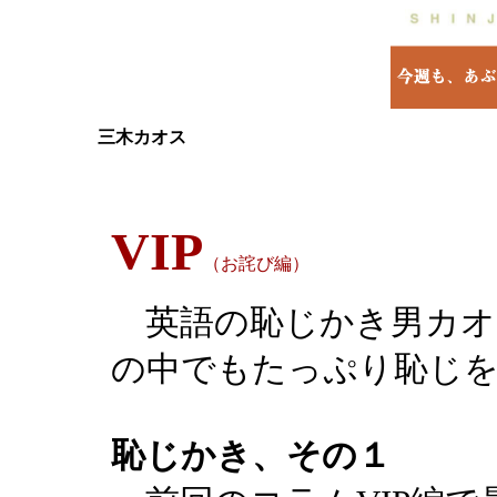
三木カオス
VIP
（お詫び編）
英語の恥じかき男カオ
の中でもたっぷり恥じ
恥じかき、その１