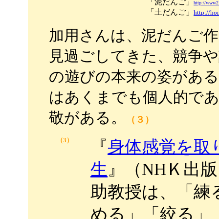
「泥だんご」
http://www2.
「土だんご」
http://h
加用さんは、泥だんご作
見過ごしてきた、競争や
の遊びの本来の姿があ
はあくまでも個人的で
敬がある。
（３）
（3）
『
身体感覚を取り
生
』（NHＫ出
助教授は、「練
める」「絞る」