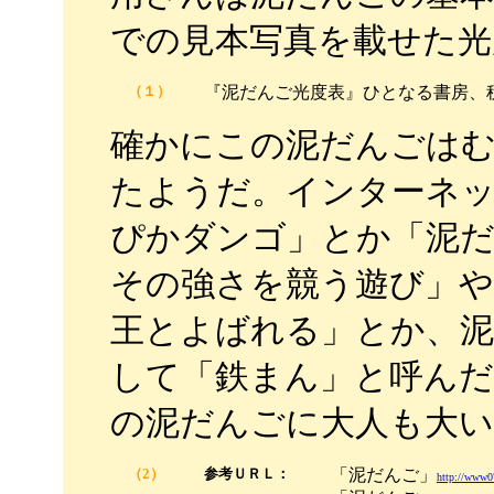
での見本写真を載せた光
（１）
『泥だんご光度表』ひとなる書房、
確かにこの泥だんごは
たようだ。インターネ
ぴかダンゴ」とか「泥
その強さを競う遊び」
王とよばれる」とか、
して「鉄まん」と呼ん
の泥だんごに大人も大い
（2）
参考ＵＲＬ：
「泥だんご」
http://www07